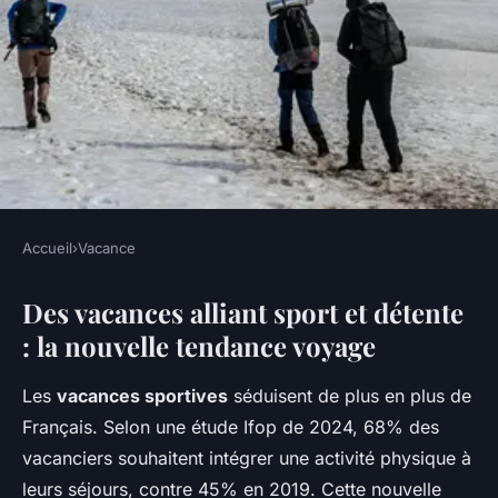
Accueil
›
Vacance
VACANCE
Des vacances alliant sport et détente
Des vacances sportives idéales
: la nouvelle tendance voyage
pour tous les passionnés
Les
vacances sportives
séduisent de plus en plus de
Mathilde
•
31 décembre 2025
•
7 min de lecture
Français. Selon une étude Ifop de 2024, 68% des
vacanciers souhaitent intégrer une activité physique à
leurs séjours, contre 45% en 2019. Cette nouvelle