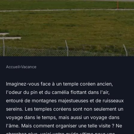
Accueil
›
Vacance
VACANCE
Comment organiser une visite
Imaginez-vous face à un temple coréen ancien,
l'odeur du pin et du camélia flottant dans l'air,
des temples anciens en Corée
entouré de montagnes majestueuses et de ruisseaux
du Sud?
sereins. Les temples coréens sont non seulement un
voyage dans le temps, mais aussi un voyage dans
Mathilde
•
30 juin 2024
•
5 min de lecture
l'âme. Mais comment organiser une telle visite ? Ne