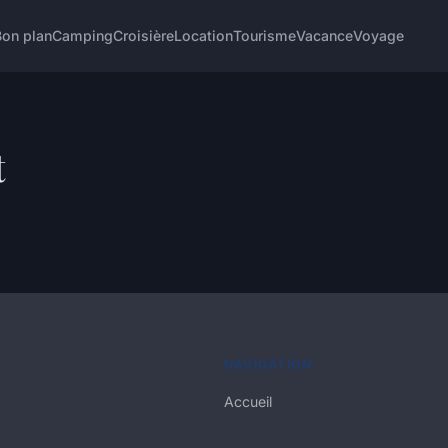
Bon plan
Camping
Croisière
Location
Tourisme
Vacance
Voyage
t
NAVIGATION
Accueil