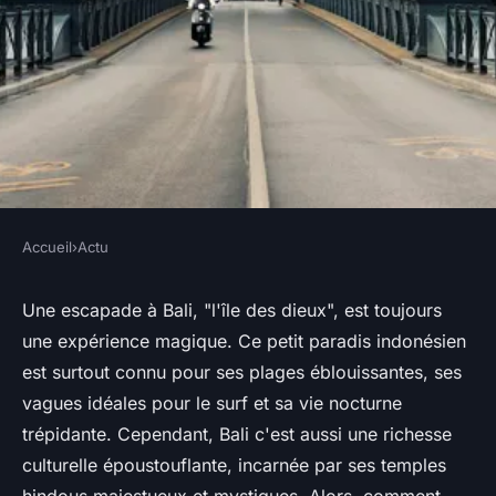
Accueil
›
Actu
ACTU
Comment organiser une visite
Une escapade à Bali, "l'île des dieux", est toujours
une expérience magique. Ce petit paradis indonésien
des temples hindous de Bali,
est surtout connu pour ses plages éblouissantes, ses
Indonésie ?
vagues idéales pour le surf et sa vie nocturne
trépidante. Cependant, Bali c'est aussi une richesse
Mathilde
•
30 juin 2024
•
6 min de lecture
culturelle époustouflante, incarnée par ses
temples