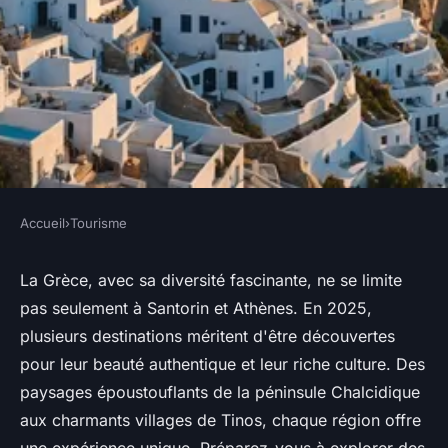
Accueil
›
Tourisme
TOURISME
Les 10 meilleures destinations
La Grèce, avec sa diversité fascinante, ne se limite
pas seulement à Santorin et Athènes. En 2025,
à découvrir en grèce en 2025
plusieurs destinations méritent d'être découvertes
pour leur beauté authentique et leur riche culture. Des
Mathilde
•
9 mars 2025
•
5 min de lecture
paysages époustouflants de la péninsule Chalcidique
aux charmants villages de Tinos, chaque région offre