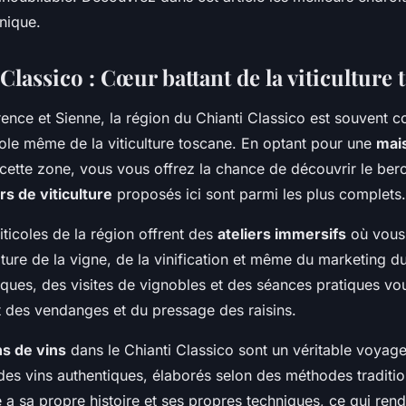
rs de viticulture
nique.
de vins?
Classico : Cœur battant de la viticulture 
rence et Sienne, la région du
Chianti Classico
est souvent c
e même de la viticulture toscane. En optant pour une
mai
ette zone, vous vous offrez la chance de découvrir le ber
rs de viticulture
proposés ici sont parmi les plus complets.
iticoles de la région offrent des
ateliers immersifs
où vous
lture de la vigne, de la vinification et même du marketing du
iques, des visites de vignobles et des séances pratiques vo
rt des vendanges et du pressage des raisins.
s de vins
dans le Chianti Classico sont un véritable voyage
des vins authentiques, élaborés selon des méthodes traditi
 a sa propre histoire et ses propres techniques, ce qui ren