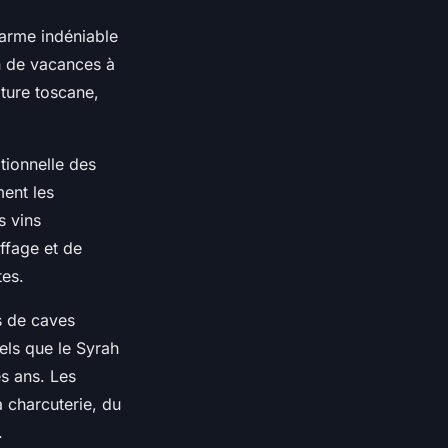
harme indéniable
n de vacances à
lture toscane,
itionnelle des
ent les
s vins
effage et de
tes.
s de caves
els que le Syrah
es ans. Les
a charcuterie, du
.