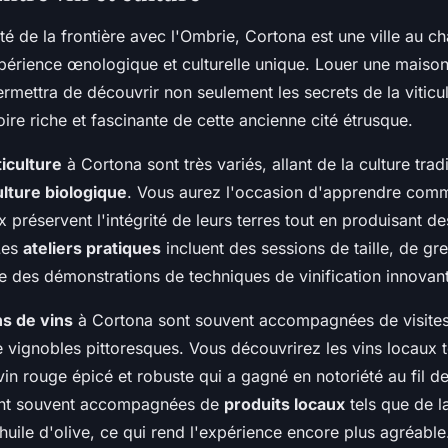
té de la frontière avec l'Ombrie, Cortona est une ville au c
xpérience œnologique et culturelle unique. Louer une maiso
mettra de découvrir non seulement les secrets de la viticu
toire riche et fascinante de cette ancienne cité étrusque.
ticulture
à Cortona sont très variés, allant de la culture trad
ulture biologique
. Vous aurez l'occasion d'apprendre comm
 préservent l'intégrité de leurs terres tout en produisant de
Les
ateliers pratiques
incluent des sessions de taille, de gr
ue des démonstrations de techniques de vinification innovan
s de vins
à Cortona sont souvent accompagnées de visite
e vignobles pittoresques. Vous découvrirez les vins locaux t
in rouge épicé et robuste qui a gagné en notoriété au fil d
ont souvent accompagnées de
produits locaux
tels que de l
huile d'olive, ce qui rend l'expérience encore plus agréable