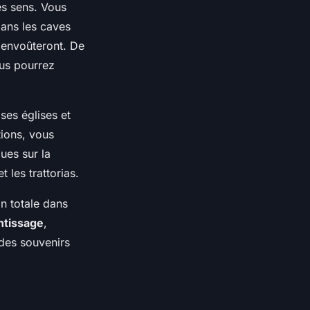
es sens. Vous
dans les caves
 envoûteront. De
ous pourrez
 ses églises et
tions, vous
ues sur la
 les trattorias.
n totale dans
ntissage
,
des souvenirs