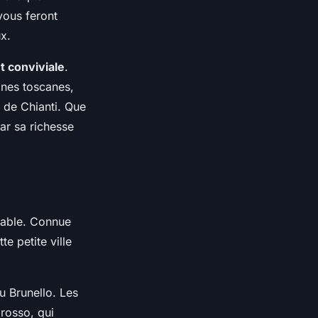
vous feront
x.
t conviviale
.
ines toscanes,
 de Chianti. Que
ar sa richesse
nable. Connue
te petite ville
u Brunello. Les
rosso, qui