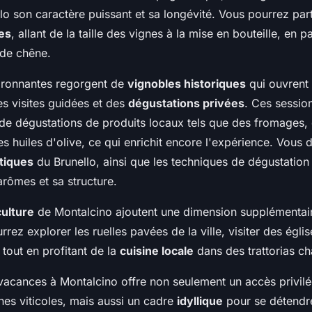
o son caractère puissant et sa longévité. Vous pourrez part
ues
, allant de la taille des vignes à la mise en bouteille, en 
 de chêne.
ironnantes regorgent de
vignobles historiques
qui ouvrent 
es visites guidées et des
dégustations privées
. Ces sessio
 dégustations de produits locaux tels que des fromages, 
es huiles d'olive, ce qui enrichit encore l'expérience. Vous 
tiques
du Brunello, ainsi que les techniques de dégustation
arômes et sa structure.
culture
de Montalcino ajoutent une dimension supplémentair
rrez explorer les ruelles pavées de la ville, visiter des égli
 tout en profitant de la
cuisine locale
dans des trattorias c
acances à Montalcino offre non seulement un accès privilé
nes viticoles, mais aussi un cadre
idyllique
pour se détendre