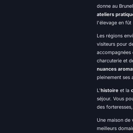
donne au Brunell
ateliers pratiq
l'élevage en fût
Les régions env
visiteurs pour d
accompagnées de
charcuterie et d
nuances aroma
pleinement ses 
L'
histoire
et la
séjour. Vous pou
des forteresses,
Une maison de v
meilleurs domai