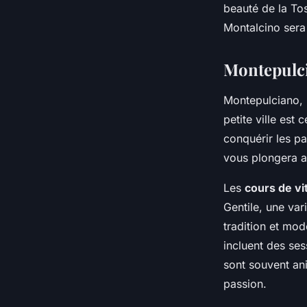
beauté de la Tos
Montalcino ser
Montepulci
Montepulciano, p
petite ville est
conquérir les p
vous plongera au
Les
cours de vi
Gentile, une va
tradition et mod
incluent des se
sont souvent a
passion.