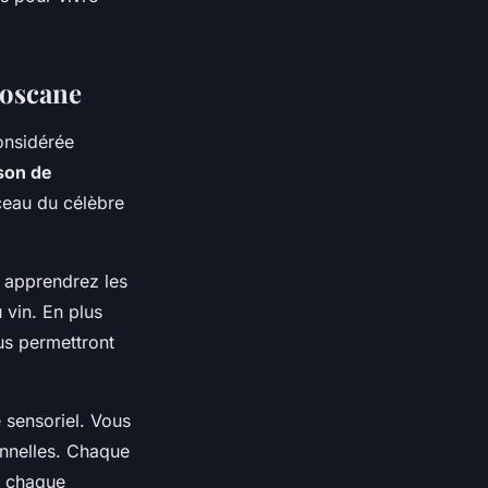
toscane
onsidérée
son de
ceau du célèbre
 apprendrez les
 vin. En plus
us permettront
 sensoriel. Vous
onnelles. Chaque
d chaque