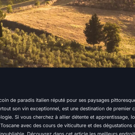
eurs endroits pour
oin de paradis italien réputé pour ses paysages pittoresque
tout son vin exceptionnel, est une destination de premier c
 vacances en
ogie. Si vous cherchez à allier détente et apprentissage, l
Toscane avec des cours de viticulture et des dégustations d
noubliable. Découvrez dans cet article les meilleurs endroit