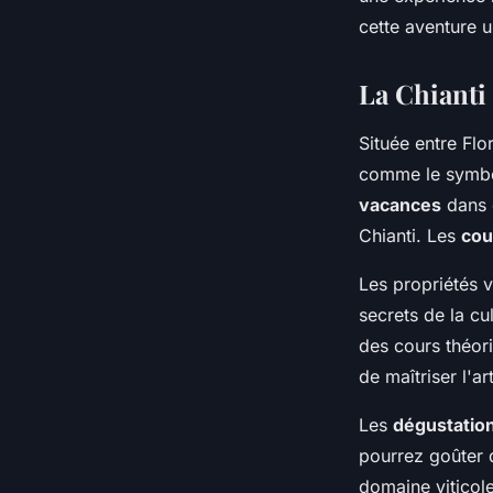
Toscane avec des cou
cette aventure u
et des dégustations 
La Chianti 
Mathilde
•
30 juin 2024
•
7 min de lecture
Située entre Flo
comme le symbol
vacances
dans c
Chianti. Les
cou
Les propriétés v
secrets de la cu
des cours théor
de maîtriser l'a
Les
dégustation
pourrez goûter 
domaine viticole