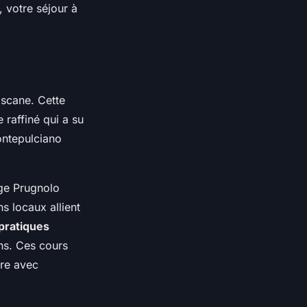
, votre séjour à
oscane. Cette
e raffiné qui a su
ontepulciano
age Prugnolo
s locaux allient
 pratiques
ns. Ces cours
ire avec