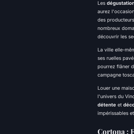
Les
dégustation
aurez l'occasio
des producteur
nombreux domain
découvrir les se
La ville elle-mê
ses ruelles pavé
pourrez flâner 
campagne toscane
Louer une maiso
l'univers du Vin
détente
et
déco
impérissables et
Cortona : E