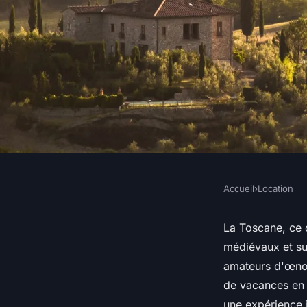
Accueil
›
Location
LOCATION
Quels sont les meill
La Toscane, ce c
médiévaux et sur
louer une maison de
amateurs d'œnol
de vacances en 
une expérience i