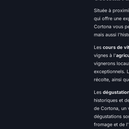
Située à proximi
qui offre une e
Cortona vous per
mais aussi l'his
Les
cours de vi
vignes à l'
agric
vignerons locaux
exceptionnels. 
récolte, ainsi q
Les
dégustation
historiques et d
de Cortona, un v
dégustations s
fromage et de l'