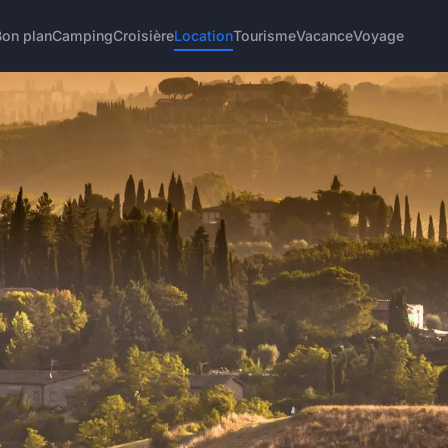
Bon plan
Camping
Croisière
Location
Tourisme
Vacance
Voyage