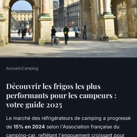
Accueil
›
Camping
CAMPING
Découvrir les frigos les plus
Comparatif frigo camping :
performants pour les campeurs :
essentiel pour vos aventures
votre guide 2025
en plein air
Le marché des réfrigérateurs de camping a progressé
Mathilde
•
20 décembre 2025
•
7 min de lecture
de
15% en 2024
selon l'Association française du
camping-car, reflétant l'engouement croissant pour