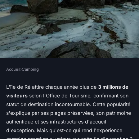
Accueil
›
Camping
CAMPING
Vivez l'expérience unique du
L'île de Ré attire chaque année plus de
3 millions de
visiteurs
selon l'Office de Tourisme, confirmant son
camping sur l'île de Ré !
statut de destination incontournable. Cette popularité
s'explique par ses plages préservées, son patrimoine
Mathilde
•
13 janvier 2026
•
7 min de lecture
authentique et ses infrastructures d'accueil
d'exception. Mais qu'est-ce qui rend l'expérience