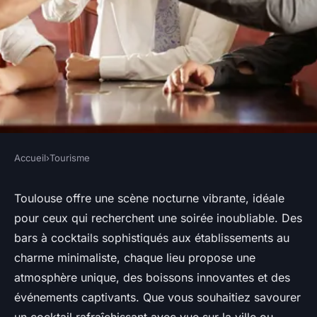
Accueil
›
Tourisme
TOURISME
Les meilleurs bars à toulouse
Toulouse offre une scène nocturne vibrante, idéale
pour ceux qui recherchent une soirée inoubliable. Des
pour une soirée inoubliable
bars à cocktails sophistiqués aux établissements au
charme minimaliste, chaque lieu propose une
Mathilde
•
11 mars 2025
•
4 min de lecture
atmosphère unique, des boissons innovantes et des
événements captivants. Que vous souhaitiez savourer