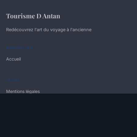
Tourisme D Antan
Redécouvrez l'art du voyage à l'ancienne
NAVIGATION
Accueil
LÉGAL
Mentions légales
Contact
© 2026 Tourisme D Antan. Tous droits réservés.