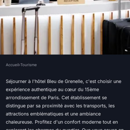
Accueil
›
Tourisme
TOURISME
Séjournez au cœur de Paris 15
Séjourner à l'hôtel Bleu de Grenelle, c'est choisir une
expérience authentique au cœur du 15ème
à l'hôtel Bleu de Grenelle
arrondissement de Paris. Cet établissement se
distingue par sa proximité avec les transports, les
Mathilde
•
27 février 2025
•
3 min de lecture
attractions emblématiques et une ambiance
chaleureuse. Profitez d'un confort moderne tout en