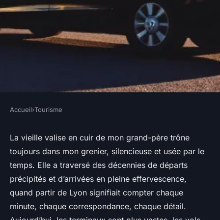
Accueil
›
Tourisme
TOURISME
Guide pratique : choisir un
La vieille valise en cuir de mon grand-père trône
toujours dans mon grenier, silencieuse et usée par le
taxi pour l'aéroport de Lyon
temps. Elle a traversé des décennies de départs
précipités et d’arrivées en pleine effervescence,
Éléanore
•
08/06/2026 12:04
•
9 min de lecture
quand partir de Lyon signifiait compter chaque
minute, chaque correspondance, chaque détail.