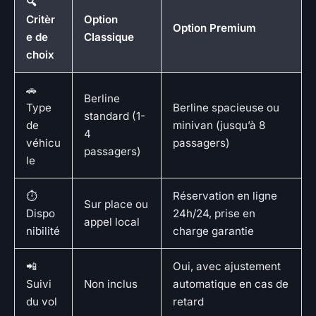
🔍
Critèr
Option
Option Premium
e de
Classique
choix
🚗
Berline
Type
Berline spacieuse ou
standard (1-
de
minivan (jusqu’à 8
4
véhicu
passagers)
passagers)
le
⏱️
Réservation en ligne
Sur place ou
Dispo
24h/24, prise en
appel local
nibilité
charge garantie
📲
Oui, avec ajustement
Suivi
Non inclus
automatique en cas de
du vol
retard